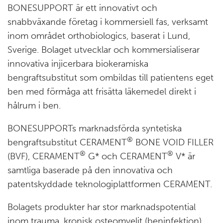
BONESUPPORT är ett innovativt och
snabbväxande företag i kommersiell fas, verksamt
inom området orthobiologics, baserat i Lund,
Sverige. Bolaget utvecklar och kommersialiserar
innovativa injicerbara biokeramiska
bengraftsubstitut som ombildas till patientens eget
ben med förmåga att frisätta läkemedel direkt i
hålrum i ben.
BONESUPPORTs marknadsförda syntetiska
®
bengraftsubstitut CERAMENT
BONE VOID FILLER
®
®
(BVF), CERAMENT
G* och CERAMENT
V* är
samtliga baserade på den innovativa och
patentskyddade teknologiplattformen CERAMENT.
Bolagets produkter har stor marknadspotential
inom trauma, kronisk osteomyelit (beninfektion),