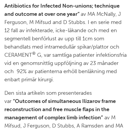
Antibiotics for Infected Non-unions; technique
and outcome at over one year”
av MA McNally, J
Ferguson, M Mifsud and D Stubbs. I en serie med
12 fall av infekterade, icke-läkande och med en
segmentell benförlust av upp till 1cm som
behandlats med intramedullär spikar/plattor och
®
CERAMENT
G, var samtliga patienter infektionsfria
vid en genomsnittlig uppföljning av 23 månader
och 92% av patienterna erhöll benläkning med
enbart primär kirurgi.
Den sista artikeln som presenterades
var
“Outcomes of simultaneous Ilizarov frame
reconstruction and free muscle flaps in the
management of complex limb infection”
av M
Mifsud, J Ferguson, D Stubbs, A Ramsden and MA